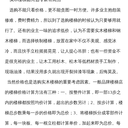
选购不能只看价格，更不能贪图一时方便。许多业主抱怨装
修难，费时费精力，所以到了选购楼梯的时候认为只要够用就
行了。还有的业主一味的追求低价，认为不需要实木楼梯和钢
木楼梯，而选择铁制楼梯，放置在家中不仅不美观、感觉冰
冷，而且扶手立柱摇摇晃晃，让人提心吊胆；也有一些资金不
是很充裕的业主，让木工用杉木、松木等低档材质手工制作，
现场油漆，结果没用多久就出现开裂掉漆等现象，后悔莫及。
当然价格也是选购实木楼梯的重要考虑因素。一般品牌楼梯店
的楼梯价格计算方法有三种：一、按整件计算，即一部13步之
内的楼梯都按照均价计算，超出的步数另计；2、按步计算，楼
梯总步数乘每一步的价格即为总价；3、将楼梯拆分成零部件计
算，每一块板、每一根立柱都计算单价，加起来即为总价。每